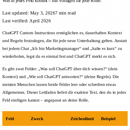
Was in jedes Feld kommt – mit Vorlagen für jede Rolle.
Last updated:
May 3, 2026
7 min
read
Last verified: April 2026
ChatGPT Custom Instructions ermöglichen es, dauerhaften Kontext
und Regeln festzulegen, die für jede neue Unterhaltung gelten. Anstatt
bei jedem Chat „Ich bin Marketingmanager“ und „halte es kurz“ zu
wiederholen, legst du es einmal fest und ChatGPT merkt es sich.
Es gibt zwei Felder: „Was soll ChatGPT über dich wissen?“ (dein
Kontext) und „Wie soll ChatGPT antworten?“ (deine Regeln). Die
meisten Menschen lassen beide Felder leer oder schreiben etwas
Allgemeines. Dieser Leitfaden liefert dir exakten Text, den du in jedes
Feld einfügen kannst – angepasst an deine Rolle.
Feld
Zweck
Zeichenlimit
Beispiel