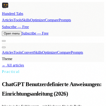
Hundred Tabs
Articles
Tools
Skills
Optimizer
Compare
Prompts
Subscribe — Free
Subscribe — Free
Open menu
Articles
Tools
Convert
Skills
Optimizer
Compare
Prompts
Theme
← All articles
Practical
ChatGPT Benutzerdefinierte Anweisungen:
Einrichtungsanleitung (2026)