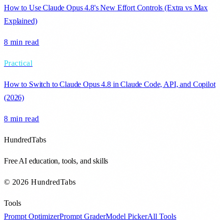
How to Use Claude Opus 4.8's New Effort Controls (Extra vs Max
Explained)
8 min
read
Practical
How to Switch to Claude Opus 4.8 in Claude Code, API, and Copilot
(2026)
8 min
read
HundredTabs
Free AI education, tools, and skills
© 2026 HundredTabs
Tools
Prompt Optimizer
Prompt Grader
Model Picker
All Tools