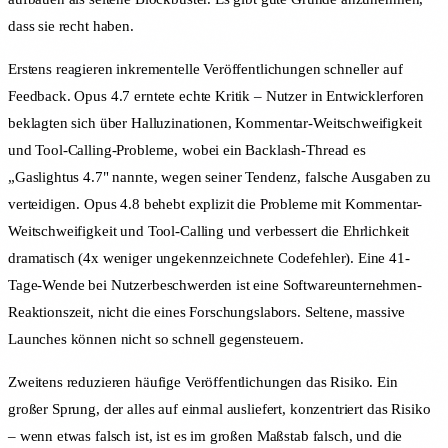
dass sie recht haben.
Erstens reagieren inkrementelle Veröffentlichungen schneller auf
Feedback. Opus 4.7 erntete echte Kritik – Nutzer in Entwicklerforen
beklagten sich über Halluzinationen, Kommentar-Weitschweifigkeit
und Tool-Calling-Probleme, wobei ein Backlash-Thread es
„Gaslightus 4.7" nannte, wegen seiner Tendenz, falsche Ausgaben zu
verteidigen. Opus 4.8 behebt explizit die Probleme mit Kommentar-
Weitschweifigkeit und Tool-Calling und verbessert die Ehrlichkeit
dramatisch (4x weniger ungekennzeichnete Codefehler). Eine 41-
Tage-Wende bei Nutzerbeschwerden ist eine Softwareunternehmen-
Reaktionszeit, nicht die eines Forschungslabors. Seltene, massive
Launches können nicht so schnell gegensteuern.
Zweitens reduzieren häufige Veröffentlichungen das Risiko. Ein
großer Sprung, der alles auf einmal ausliefert, konzentriert das Risiko
– wenn etwas falsch ist, ist es im großen Maßstab falsch, und die