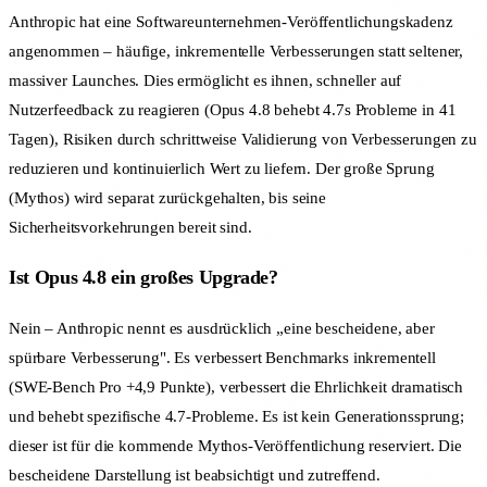
Anthropic hat eine Softwareunternehmen-Veröffentlichungskadenz
angenommen – häufige, inkrementelle Verbesserungen statt seltener,
massiver Launches. Dies ermöglicht es ihnen, schneller auf
Nutzerfeedback zu reagieren (Opus 4.8 behebt 4.7s Probleme in 41
Tagen), Risiken durch schrittweise Validierung von Verbesserungen zu
reduzieren und kontinuierlich Wert zu liefern. Der große Sprung
(Mythos) wird separat zurückgehalten, bis seine
Sicherheitsvorkehrungen bereit sind.
Ist Opus 4.8 ein großes Upgrade?
Nein – Anthropic nennt es ausdrücklich „eine bescheidene, aber
spürbare Verbesserung". Es verbessert Benchmarks inkrementell
(SWE-Bench Pro +4,9 Punkte), verbessert die Ehrlichkeit dramatisch
und behebt spezifische 4.7-Probleme. Es ist kein Generationssprung;
dieser ist für die kommende Mythos-Veröffentlichung reserviert. Die
bescheidene Darstellung ist beabsichtigt und zutreffend.