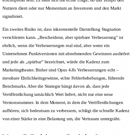
erschöpfend sein. Es stellt sich die echte Frage, ob das Tempo den
Nutzern dient oder nur Momentum an Investoren und den Markt
signalisiert.
Ein zweites Risiko ist, dass inkrementelle Darstellung Stagnation
verschleiern kann. „Bescheidene, aber spürbare Verbesserung" ist
ehrlich, wenn die Verbesserungen real sind, aber wenn ein
Unternehmen Punktversionen mit abnehmenden Gewinnen ausliefert
und jede als „spürbar" bezeichnet, würde die Kadenz zum
Marketingtheater. Bisher sind Opus 4.8s Verbesserungen echt –
messbare Ehrlichkeitsgewinne, echte Fehlerbehebungen, führende
Benchmarks. Aber die Strategie hängt davon ab, dass jede
Veröffentlichung tatsächlich Wert liefert, nicht nur eine neue
Versionsnummer. In dem Moment, in dem die Veröffentlichungen
aufhören, sich bedeutsam zu verbessern, schlägt die schnelle Kadenz
von einer Stärke in eine Belastung um, die Vertrauen untergräbt.