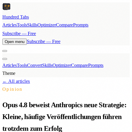
Hundred Tabs
Articles
Tools
Skills
Optimizer
Compare
Prompts
Subscribe — Free
Subscribe — Free
Open menu
Articles
Tools
Convert
Skills
Optimizer
Compare
Prompts
Theme
← All articles
Opinion
Opus 4.8 beweist Anthropics neue Strategie:
Kleine, häufige Veröffentlichungen führen
trotzdem zum Erfolg