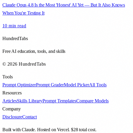
Claude Opus 4.8 Is the Most 'Honest' AI Yet — But It Also Knows
When You're Testing It
10 min
read
HundredTabs
Free AI education, tools, and skills
© 2026 HundredTabs
Tools
Prompt Optimizer
Prompt Grader
Model Picker
All Tools
Resources
Articles
Skills Library
Prompt Templates
Compare Models
Company
Disclosure
Contact
Built with Claude. Hosted on Vercel. $28 total cost.