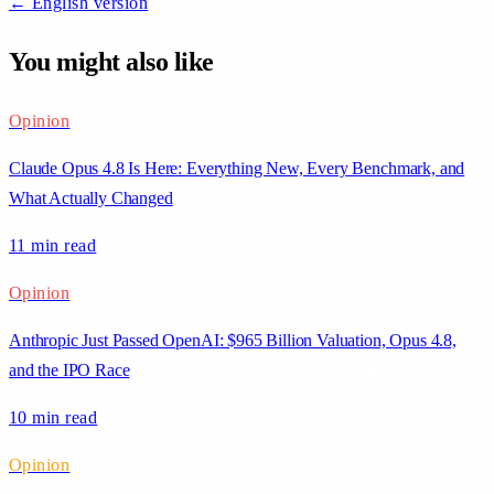
← English version
You might also like
Opinion
Claude Opus 4.8 Is Here: Everything New, Every Benchmark, and
What Actually Changed
11 min
read
Opinion
Anthropic Just Passed OpenAI: $965 Billion Valuation, Opus 4.8,
and the IPO Race
10 min
read
Opinion