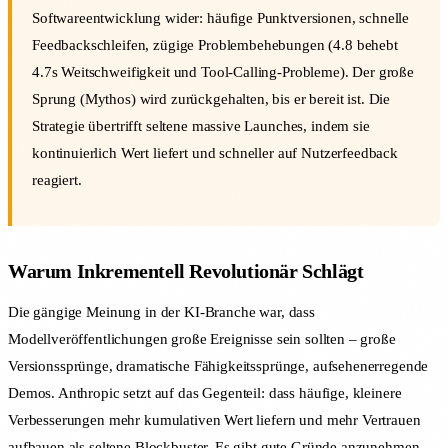
Softwareentwicklung wider: häufige Punktversionen, schnelle
Feedbackschleifen, zügige Problembehebungen (4.8 behebt
4.7s Weitschweifigkeit und Tool-Calling-Probleme). Der große
Sprung (Mythos) wird zurückgehalten, bis er bereit ist. Die
Strategie übertrifft seltene massive Launches, indem sie
kontinuierlich Wert liefert und schneller auf Nutzerfeedback
reagiert.
Warum Inkrementell Revolutionär Schlägt
Die gängige Meinung in der KI-Branche war, dass
Modellveröffentlichungen große Ereignisse sein sollten – große
Versionssprünge, dramatische Fähigkeitssprünge, aufsehenerregende
Demos. Anthropic setzt auf das Gegenteil: dass häufige, kleinere
Verbesserungen mehr kumulativen Wert liefern und mehr Vertrauen
aufbauen als seltene Blockbuster. Es gibt gute Gründe anzunehmen,