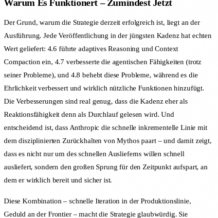
Warum Es Funktionert – Zumindest Jetzt
Der Grund, warum die Strategie derzeit erfolgreich ist, liegt an der
Ausführung. Jede Veröffentlichung in der jüngsten Kadenz hat echten
Wert geliefert: 4.6 führte adaptives Reasoning und Context
Compaction ein, 4.7 verbesserte die agentischen Fähigkeiten (trotz
seiner Probleme), und 4.8 behebt diese Probleme, während es die
Ehrlichkeit verbessert und wirklich nützliche Funktionen hinzufügt.
Die Verbesserungen sind real genug, dass die Kadenz eher als
Reaktionsfähigkeit denn als Durchlauf gelesen wird. Und
entscheidend ist, dass Anthropic die schnelle inkrementelle Linie mit
dem disziplinierten Zurückhalten von Mythos paart – und damit zeigt,
dass es nicht nur um des schnellen Auslieferns willen schnell
ausliefert, sondern den großen Sprung für den Zeitpunkt aufspart, an
dem er wirklich bereit und sicher ist.
Diese Kombination – schnelle Iteration in der Produktionslinie,
Geduld an der Frontier – macht die Strategie glaubwürdig. Sie