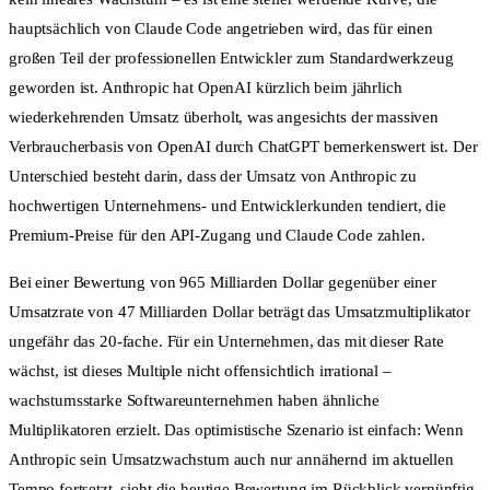
hauptsächlich von Claude Code angetrieben wird, das für einen
großen Teil der professionellen Entwickler zum Standardwerkzeug
geworden ist. Anthropic hat OpenAI kürzlich beim jährlich
wiederkehrenden Umsatz überholt, was angesichts der massiven
Verbraucherbasis von OpenAI durch ChatGPT bemerkenswert ist. Der
Unterschied besteht darin, dass der Umsatz von Anthropic zu
hochwertigen Unternehmens- und Entwicklerkunden tendiert, die
Premium-Preise für den API-Zugang und Claude Code zahlen.
Bei einer Bewertung von 965 Milliarden Dollar gegenüber einer
Umsatzrate von 47 Milliarden Dollar beträgt das Umsatzmultiplikator
ungefähr das 20-fache. Für ein Unternehmen, das mit dieser Rate
wächst, ist dieses Multiple nicht offensichtlich irrational –
wachstumsstarke Softwareunternehmen haben ähnliche
Multiplikatoren erzielt. Das optimistische Szenario ist einfach: Wenn
Anthropic sein Umsatzwachstum auch nur annähernd im aktuellen
Tempo fortsetzt, sieht die heutige Bewertung im Rückblick vernünftig