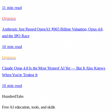
11 min
read
Opinion
Anthropic Just Passed OpenAI: $965 Billion Valuation, Opus 4.8,
and the IPO Race
10 min
read
Opinion
Claude Opus 4.8 Is the Most 'Honest' AI Yet — But It Also Knows
When You're Testing It
10 min
read
HundredTabs
Free AI education, tools, and skills