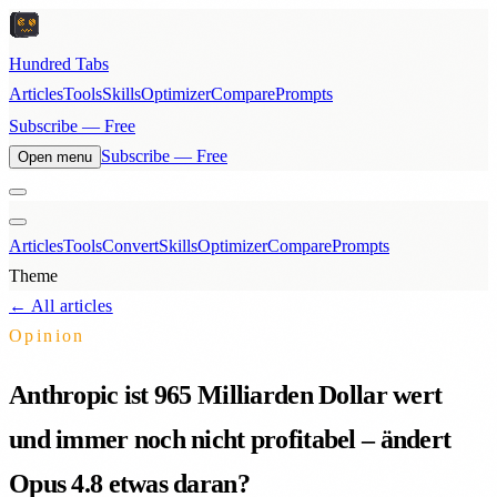
Hundred Tabs
Articles
Tools
Skills
Optimizer
Compare
Prompts
Subscribe — Free
Subscribe — Free
Open menu
Articles
Tools
Convert
Skills
Optimizer
Compare
Prompts
Theme
← All articles
Opinion
Anthropic ist 965 Milliarden Dollar wert
und immer noch nicht profitabel – ändert
Opus 4.8 etwas daran?