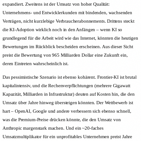
expandiert. Zweitens ist der Umsatz von hoher Qualität:
Unternehmens- und Entwicklerkunden mit bindenden, wachsenden
Verträgen, nicht kurzlebige Verbraucherabonnements. Drittens steckt
die KI-Adoption wirklich noch in den Anfängen – wenn KI so
grundlegend für die Arbeit wird wie das Internet, könnten die heutigen
Bewertungen im Rückblick bescheiden erscheinen. Aus dieser Sicht
preist die Bewertung von 965 Milliarden Dollar eine Zukunft ein,
deren Eintreten wahrscheinlich ist.
Das pessimistische Szenario ist ebenso kohärent. Frontier-KI ist brutal
kapitalintensiv, und die Rechenverpflichtungen (mehrere Gigawatt
Kapazität, Milliarden in Infrastruktur) deuten auf Kosten hin, die den
Umsatz über Jahre hinweg übersteigen könnten. Der Wettbewerb ist
hart – OpenAI, Google und andere verbessern sich ebenso schnell,
was die Premium-Preise drücken könnte, die den Umsatz von
Anthropic margenstark machen. Und ein ~20-faches
Umsatzmultiplikator für ein unprofitables Unternehmen preist Jahre