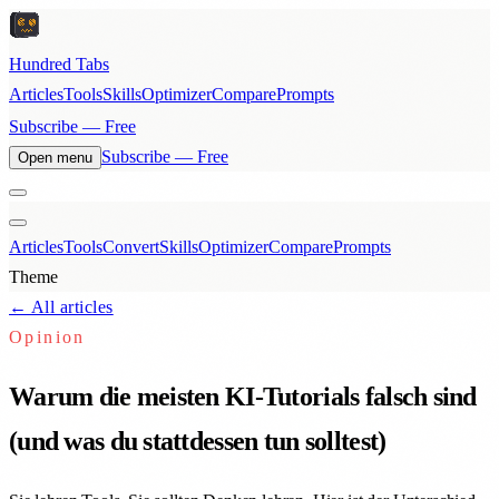
Hundred Tabs
Articles
Tools
Skills
Optimizer
Compare
Prompts
Subscribe — Free
Subscribe — Free
Open menu
Articles
Tools
Convert
Skills
Optimizer
Compare
Prompts
Theme
← All articles
Opinion
Warum die meisten KI-Tutorials falsch sind
(und was du stattdessen tun solltest)