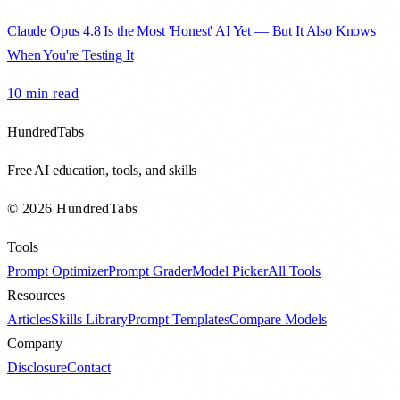
Claude Opus 4.8 Is the Most 'Honest' AI Yet — But It Also Knows
When You're Testing It
10 min
read
HundredTabs
Free AI education, tools, and skills
© 2026 HundredTabs
Tools
Prompt Optimizer
Prompt Grader
Model Picker
All Tools
Resources
Articles
Skills Library
Prompt Templates
Compare Models
Company
Disclosure
Contact