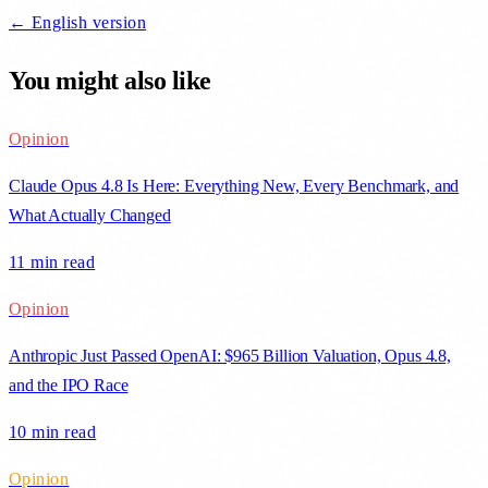
← English version
You might also like
Opinion
Claude Opus 4.8 Is Here: Everything New, Every Benchmark, and
What Actually Changed
11 min
read
Opinion
Anthropic Just Passed OpenAI: $965 Billion Valuation, Opus 4.8,
and the IPO Race
10 min
read
Opinion