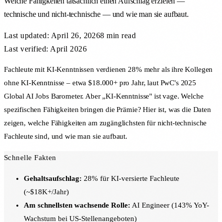
Welche Fähigkeiten tatsächlich einen Aufschlag erzielen —
technische und nicht-technische — und wie man sie aufbaut.
Last updated:
April 26, 2026
8 min
read
Last verified: April 2026
Fachleute mit KI-Kenntnissen verdienen 28% mehr als ihre Kollegen
ohne KI-Kenntnisse – etwa $18.000+ pro Jahr, laut PwC's 2025
Global AI Jobs Barometer. Aber „KI-Kenntnisse" ist vage. Welche
spezifischen Fähigkeiten bringen die Prämie? Hier ist, was die Daten
zeigen, welche Fähigkeiten am zugänglichsten für nicht-technische
Fachleute sind, und wie man sie aufbaut.
Schnelle Fakten
Gehaltsaufschlag:
28% für KI-versierte Fachleute
(~$18K+/Jahr)
Am schnellsten wachsende Rolle:
AI Engineer (143% YoY-
Wachstum bei US-Stellenangeboten)