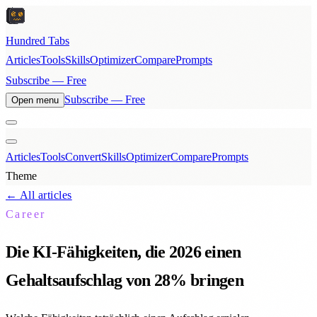
Hundred Tabs
Articles
Tools
Skills
Optimizer
Compare
Prompts
Subscribe — Free
Subscribe — Free
Open menu
Articles
Tools
Convert
Skills
Optimizer
Compare
Prompts
Theme
← All articles
Career
Die KI-Fähigkeiten, die 2026 einen
Gehaltsaufschlag von 28% bringen