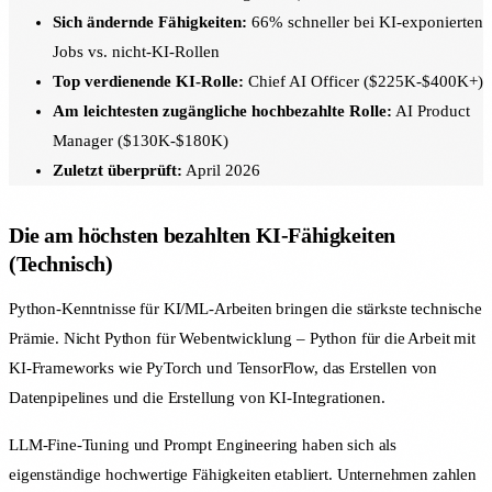
Sich ändernde Fähigkeiten:
66% schneller bei KI-exponierten
Jobs vs. nicht-KI-Rollen
Top verdienende KI-Rolle:
Chief AI Officer ($225K-$400K+)
Am leichtesten zugängliche hochbezahlte Rolle:
AI Product
Manager ($130K-$180K)
Zuletzt überprüft:
April 2026
Die am höchsten bezahlten KI-Fähigkeiten
(Technisch)
Python-Kenntnisse für KI/ML-Arbeiten bringen die stärkste technische
Prämie. Nicht Python für Webentwicklung – Python für die Arbeit mit
KI-Frameworks wie PyTorch und TensorFlow, das Erstellen von
Datenpipelines und die Erstellung von KI-Integrationen.
LLM-Fine-Tuning und Prompt Engineering haben sich als
eigenständige hochwertige Fähigkeiten etabliert. Unternehmen zahlen