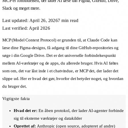
MCP er forbindelsen, der lader AI læse din Figma, GitHub, Drive,
Slack og meget mere.
Last updated:
April 26, 2026
7 min
read
Last verified: April 2026
MCP (Model Context Protocol) er grunden til, at Claude Code kan
læse dine Figma-designs, få adgang til dine GitHub-repositories og
søge i din Google Drive. Det er det universelle forbindelsespunkt
mellem AI-værktøjer og de apps, du allerede bruger. Hvis AI føltes
som om, det var låst inde i et chatvindue, er MCP det, der lader det
slippe ud. Her er hvad det gør, hvorfor det betyder noget, og hvordan
du bruger det.
Vigtigste fakta
Hvad det er:
En åben protokol, der lader AI-agenter forbinde
sig til eksterne værktøjer og datakilder
Oprettet af:
Anthropic (open source, adopteret af andre)