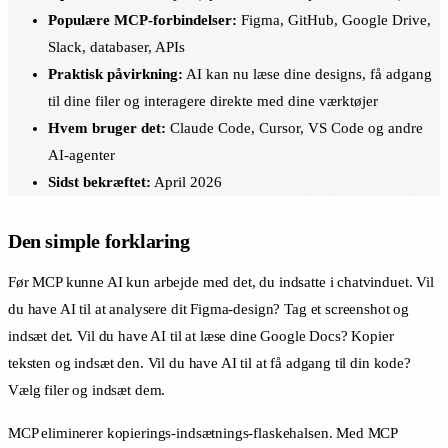
Populære MCP-forbindelser:
Figma, GitHub, Google Drive,
Slack, databaser, APIs
Praktisk påvirkning:
AI kan nu læse dine designs, få adgang
til dine filer og interagere direkte med dine værktøjer
Hvem bruger det:
Claude Code, Cursor, VS Code og andre
AI-agenter
Sidst bekræftet:
April 2026
Den simple forklaring
Før MCP kunne AI kun arbejde med det, du indsatte i chatvinduet. Vil
du have AI til at analysere dit Figma-design? Tag et screenshot og
indsæt det. Vil du have AI til at læse dine Google Docs? Kopier
teksten og indsæt den. Vil du have AI til at få adgang til din kode?
Vælg filer og indsæt dem.
MCP eliminerer kopierings-indsætnings-flaskehalsen. Med MCP