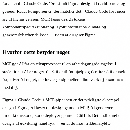
fortæller du Claude Code: "Se på mit Figma-design til dashboardet og
generer React-komponenter, der matcher det." Claude Code forbinder
sig til Figma gennem MCP, læser design tokens,
komponentspecifikationer og layoutinformation direkte og
generererMatchende kode — uden at du rører Figma.
Hvorfor dette betyder noget
MCP gør AI fra en tekstprocessor til en arbejdsgangsdeltagelse. I
stedet for at AI er noget, du skifter til for hjælp og derefter skifter væk
fra, bliver AI noget, der bevæger sig mellem dine værktøjer sammen
med dig.
Figma + Claude Code + MCP-pipelinen er det tydeligste eksempel:
design i Figma, AI læser dit design gennem MCP, AI genererer
produktionskode, kode deployer gennem GitHub. Det traditionelle
design-til-udvikling-håndtryk — en af de mest friktionsfyldte