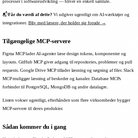
processer i softwareudvikling — bliver en enkelt samtale.
📬
Får du værdi af dette?
Vi udgiver ugentligt om AI-værktøjer og
integrationer.
Bliv med læsere, der holder sig forude →
Tilgængelige MCP-servere
Figma MCP lader AI-agenter læse design tokens, komponenter og
layouts. GitHub MCP giver adgang til repositories, problemer og pull
requests. Google Drive MCP tillader læsning og søgning af filer. Slack
MCP muliggør læsning af beskeder og kanaler. Database MCPs
forbinder til PostgreSQL, MongoDB og andre datalagre.
Listen vokser ugentligt, efterhånden som flere virksomheder bygger
MCP-servere til deres produkter.
Sådan kommer du i gang