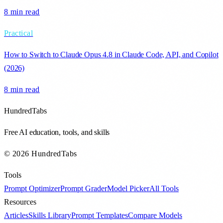
8 min
read
Practical
How to Switch to Claude Opus 4.8 in Claude Code, API, and Copilot
(2026)
8 min
read
HundredTabs
Free AI education, tools, and skills
© 2026 HundredTabs
Tools
Prompt Optimizer
Prompt Grader
Model Picker
All Tools
Resources
Articles
Skills Library
Prompt Templates
Compare Models