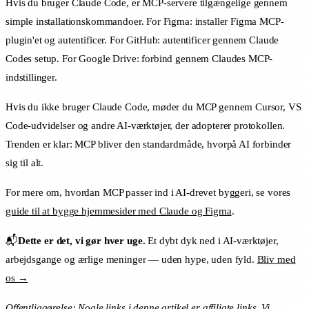
Hvis du bruger Claude Code, er MCP-servere tilgængelige gennem
simple installationskommandoer. For Figma: installer Figma MCP-
plugin'et og autentificer. For GitHub: autentificer gennem Claude
Codes setup. For Google Drive: forbind gennem Claudes MCP-
indstillinger.
Hvis du ikke bruger Claude Code, møder du MCP gennem Cursor, VS
Code-udvidelser og andre AI-værktøjer, der adopterer protokollen.
Trenden er klar: MCP bliver den standardmåde, hvorpå AI forbinder
sig til alt.
For mere om, hvordan MCP passer ind i AI-drevet byggeri, se vores
guide til at bygge hjemmesider med Claude og Figma
.
📬
Dette er det, vi gør hver uge.
Et dybt dyk ned i AI-værktøjer,
arbejdsgange og ærlige meninger — uden hype, uden fyld.
Bliv med
os →
Offentliggørelse: Nogle links i denne artikel er affiliate links. Vi