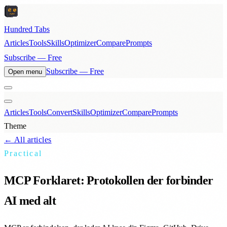
Hundred Tabs
Articles
Tools
Skills
Optimizer
Compare
Prompts
Subscribe — Free
Subscribe — Free
Open menu
Articles
Tools
Convert
Skills
Optimizer
Compare
Prompts
Theme
← All articles
Practical
MCP Forklaret: Protokollen der forbinder
AI med alt