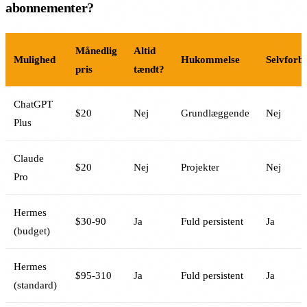
abonnementer?
Månedlig
Altid
Mulighed
Hukommelse
Selvforb
pris
tændt?
ChatGPT
$20
Nej
Grundlæggende
Nej
Plus
Claude
$20
Nej
Projekter
Nej
Pro
Hermes
$30-90
Ja
Fuld persistent
Ja
(budget)
Hermes
$95-310
Ja
Fuld persistent
Ja
(standard)