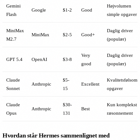
Gemini
Højvolumen
Google
$1-2
Good
Flash
simple opgaver
MiniMax
Daglig driver
MiniMax
$2-5
Good+
M2.7
(populær)
Very
Daglig driver
GPT 5.4
OpenAI
$3-8
good
(populær)
Claude
$5-
Kvalitetsfølsom
Anthropic
Excellent
Sonnet
15
opgaver
Claude
$30-
Kun komplekst
Anthropic
Best
Opus
131
ræsonnement
Hvordan står Hermes sammenlignet med