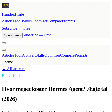
Hundred Tabs
Articles
Tools
Skills
Optimizer
Compare
Prompts
Subscribe — Free
Subscribe — Free
Open menu
Articles
Tools
Convert
Skills
Optimizer
Compare
Prompts
Theme
← All articles
Practical
Hvor meget koster Hermes Agent? Ægte tal
(2026)