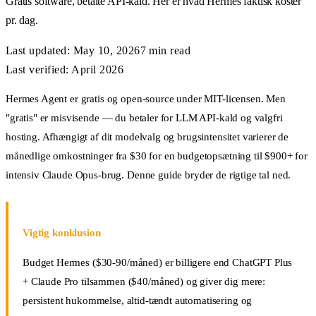
Gratis software, betalte API-kald. Her er hvad Hermes faktisk koster
pr. dag.
Last updated:
May 10, 2026
7 min
read
Last verified: April 2026
Hermes Agent er gratis og open-source under MIT-licensen. Men
"gratis" er misvisende — du betaler for LLM API-kald og valgfri
hosting. Afhængigt af dit modelvalg og brugsintensitet varierer de
månedlige omkostninger fra $30 for en budgetopsætning til $900+ for
intensiv Claude Opus-brug. Denne guide bryder de rigtige tal ned.
Vigtig konklusion
Budget Hermes ($30-90/måned) er billigere end ChatGPT Plus
+ Claude Pro tilsammen ($40/måned) og giver dig mere:
persistent hukommelse, altid-tændt automatisering og