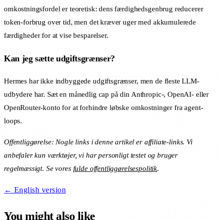
omkostningsfordel er teoretisk: dens færdighedsgenbrug reducerer
token-forbrug over tid, men det kræver uger med akkumulerede
færdigheder for at vise besparelser.
Kan jeg sætte udgiftsgrænser?
Hermes har ikke indbyggede udgiftsgrænser, men de fleste LLM-
udbydere har. Sæt en månedlig cap på din Anthropic-, OpenAI- eller
OpenRouter-konto for at forhindre løbske omkostninger fra agent-
loops.
Offentliggørelse: Nogle links i denne artikel er affiliate-links. Vi
anbefaler kun værktøjer, vi har personligt testet og bruger
regelmæssigt. Se vores
fulde offentliggørelsespolitik
.
← English version
You might also like