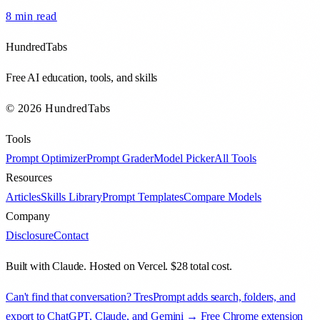
8 min
read
HundredTabs
Free AI education, tools, and skills
© 2026 HundredTabs
Tools
Prompt Optimizer
Prompt Grader
Model Picker
All Tools
Resources
Articles
Skills Library
Prompt Templates
Compare Models
Company
Disclosure
Contact
Built with Claude. Hosted on Vercel. $28 total cost.
Can't find that conversation? TresPrompt adds search, folders, and
export to ChatGPT, Claude, and Gemini → Free Chrome extension