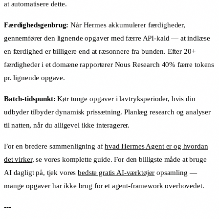
at automatisere dette.
Færdighedsgenbrug:
Når Hermes akkumulerer færdigheder,
gennemfører den lignende opgaver med færre API-kald — at indlæse
en færdighed er billigere end at ræsonnere fra bunden. Efter 20+
færdigheder i et domæne rapporterer Nous Research 40% færre tokens
pr. lignende opgave.
Batch-tidspunkt:
Kør tunge opgaver i lavtryksperioder, hvis din
udbyder tilbyder dynamisk prissætning. Planlæg research og analyser
til natten, når du alligevel ikke interagerer.
For en bredere sammenligning af
hvad Hermes Agent er og hvordan
det virker
, se vores komplette guide. For den billigste måde at bruge
AI dagligt på, tjek vores
bedste gratis AI-værktøjer
opsamling —
mange opgaver har ikke brug for et agent-framework overhovedet.
---