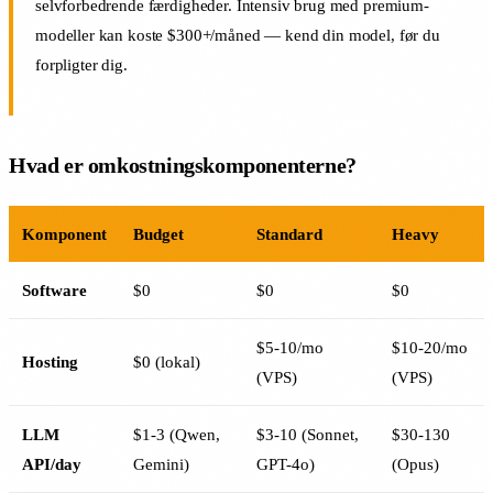
selvforbedrende færdigheder. Intensiv brug med premium-
modeller kan koste $300+/måned — kend din model, før du
forpligter dig.
Hvad er omkostningskomponenterne?
Komponent
Budget
Standard
Heavy
Software
$0
$0
$0
$5-10/mo
$10-20/mo
Hosting
$0 (lokal)
(VPS)
(VPS)
LLM
$1-3 (Qwen,
$3-10 (Sonnet,
$30-130
API/day
Gemini)
GPT-4o)
(Opus)