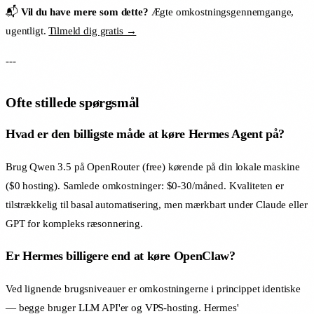
📬
Vil du have mere som dette?
Ægte omkostningsgennemgange,
ugentligt.
Tilmeld dig gratis →
---
Ofte stillede spørgsmål
Hvad er den billigste måde at køre Hermes Agent på?
Brug Qwen 3.5 på OpenRouter (free) kørende på din lokale maskine
($0 hosting). Samlede omkostninger: $0-30/måned. Kvaliteten er
tilstrækkelig til basal automatisering, men mærkbart under Claude eller
GPT for kompleks ræsonnering.
Er Hermes billigere end at køre OpenClaw?
Ved lignende brugsniveauer er omkostningerne i princippet identiske
— begge bruger LLM API'er og VPS-hosting. Hermes'