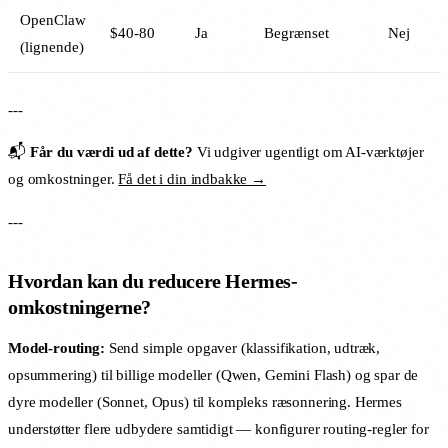
OpenClaw
$40-80
Ja
Begrænset
Nej
(lignende)
---
📬
Får du værdi ud af dette?
Vi udgiver ugentligt om AI-værktøjer
og omkostninger.
Få det i din indbakke →
---
Hvordan kan du reducere Hermes-
omkostningerne?
Model-routing:
Send simple opgaver (klassifikation, udtræk,
opsummering) til billige modeller (Qwen, Gemini Flash) og spar de
dyre modeller (Sonnet, Opus) til kompleks ræsonnering. Hermes
understøtter flere udbydere samtidigt — konfigurer routing-regler for