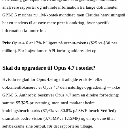
analysere rapporter og udvinde information fra lange dokumenter.
GPT-5.5 matcher nu 1M-kontekstvinduet, men Claudes henvisningstil
har en tendens til at være mere præcis omkring, hvor specifik
information kommer fra.
Pris:
Opus 4.6 er 17% billigere på output-tokens ($25 vs $30 per
million). For højtvolumen API-forbrug adderes det op.
Skal du opgradere til Opus 4.7 i stedet?
Hvis du er glad for Opus 4.6 og dit arbejde er skriv- eller
dokumentfokuseret, er Opus 4.7 den naturlige opgradering — ikke
GPT-5.5. Anthropic beskriver Opus 4.7 som en direkte forbedring:
samme $5/$25-prissætning, men med markant bedre
kodningsbenchmarks (87,6% vs 80,8% på SWE-bench Verified),
dramatisk bedre vision (3,75MP vs 1,15MP) og en ny evne til at
selvbekræfte sine output, før det rapporterer tilbage.