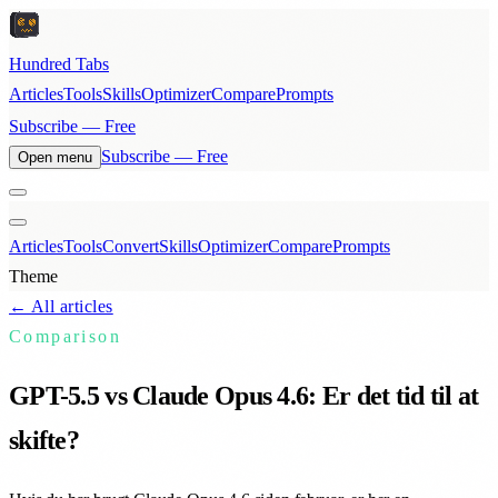
Hundred Tabs
Articles
Tools
Skills
Optimizer
Compare
Prompts
Subscribe — Free
Subscribe — Free
Open menu
Articles
Tools
Convert
Skills
Optimizer
Compare
Prompts
Theme
← All articles
Comparison
GPT-5.5 vs Claude Opus 4.6: Er det tid til at
skifte?