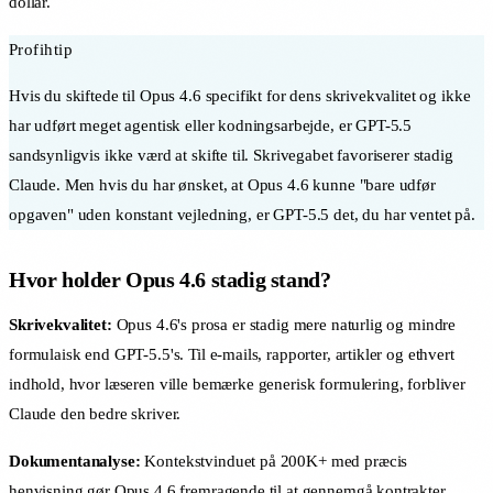
dollar.
Profihtip
Hvis du skiftede til Opus 4.6 specifikt for dens skrivekvalitet og ikke
har udført meget agentisk eller kodningsarbejde, er GPT-5.5
sandsynligvis ikke værd at skifte til. Skrivegabet favoriserer stadig
Claude. Men hvis du har ønsket, at Opus 4.6 kunne "bare udfør
opgaven" uden konstant vejledning, er GPT-5.5 det, du har ventet på.
Hvor holder Opus 4.6 stadig stand?
Skrivekvalitet:
Opus 4.6's prosa er stadig mere naturlig og mindre
formulaisk end GPT-5.5's. Til e-mails, rapporter, artikler og ethvert
indhold, hvor læseren ville bemærke generisk formulering, forbliver
Claude den bedre skriver.
Dokumentanalyse:
Kontekstvinduet på 200K+ med præcis
henvisning gør Opus 4.6 fremragende til at gennemgå kontrakter,