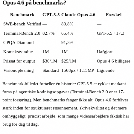
Opus 4.6 på benchmarks?
Benchmark
GPT-5.5
Claude Opus 4.6
Forskel
SWE-bench Verified
—
80,8%
—
Terminal-Bench 2.0
82,7%
65,4%
GPT-5.5 +17,3
GPQA Diamond
—
91,3%
—
Kontekstvindue
1M
1M
Uafgjort
Prissat for output
$30/1M
$25/1M
Opus 4.6 billigere
Visionopløsning
Standard
1568px / 1,15MP
Lignende
Benchmark-billedet fortæller én historie: GPT-5.5 er rykket markant
foran på agentiske kodningsopgaver (Terminal-Bench 2.0 er et 17-
point forspring). Men benchmarks fanger ikke alt. Opus 4.6 forbliver
stærk inden for struktureret ræsonnement, skrivekvalitet og det mere
omhyggeligt, præcist arbejde, som mange vidensarbejdere faktisk har
brug for dag til dag.