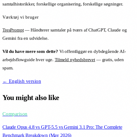
samtalhistorikker, forskellige organisering, forskellige søgninger.
Værktøj vi bruger
TresPrompt
— Håndterer samtaler på tværs af ChatGPT, Claude og
Gemini fra en udvidelse.
Vil du have mere som dette?
Vi offentliggør en dybdegående AI-
arbejdsflowguide hver uge.
Tilmeld nyhedsbrevet
— gratis, uden
spam.
← English version
You might also like
Comparison
Claude Opus 4.8 vs GPT-5.5 vs Gemini 3.1 Pro: The Complete
Benchmark Breakdown (May 2026)