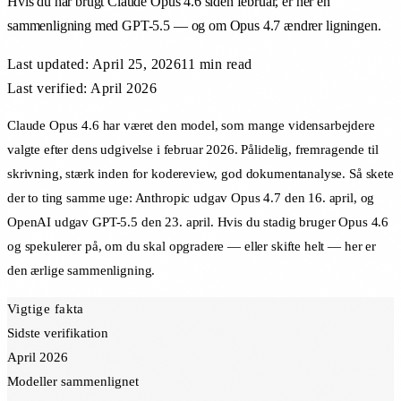
Hvis du har brugt Claude Opus 4.6 siden februar, er her en
sammenligning med GPT-5.5 — og om Opus 4.7 ændrer ligningen.
Last updated:
April 25, 2026
11 min
read
Last verified: April 2026
Claude Opus 4.6 har været den model, som mange vidensarbejdere
valgte efter dens udgivelse i februar 2026. Pålidelig, fremragende til
skrivning, stærk inden for kodereview, god dokumentanalyse. Så skete
der to ting samme uge: Anthropic udgav Opus 4.7 den 16. april, og
OpenAI udgav GPT-5.5 den 23. april. Hvis du stadig bruger Opus 4.6
og spekulerer på, om du skal opgradere — eller skifte helt — her er
den ærlige sammenligning.
Vigtige fakta
Sidste verifikation
April 2026
Modeller sammenlignet