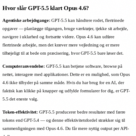
Hvor slår GPT-5.5 klart Opus 4.6?
Agentiske arbejdsgange:
GPT-5.5 kan håndtere rodet, flertrinede
opgaver — planlægge tilgangen, bruge værktøjer, tjekke sit arbejde,
navigere i uklarhed og fortsætte videre. Opus 4.6 kan udføre
flertrinede arbejde, men det kræver mere vejledning og er mere
tilbøjeligt til at bede om præcisering, hvor GPT-5.5 bare løser det.
Computeranvendelse:
GPT-5.5 kan betjene software, browse på
nettet, interagere med applikationer. Dette er en mulighed, som Opus
4.6 ikke tilbyder på samme måde. Hvis du har brug for en AI, der
faktisk kan klikke på knapper og udfylde formularer for dig, er GPT-
5.5 det eneste valg.
Token-effektivitet:
GPT-5.5 producerer bedre resultater med færre
tokens end GPT-5.4 — og denne effektivitetsfordel strækker sig til
sammenligningen med Opus 4.6. Du får mere nyttig output per API-