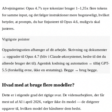
Afvejningerne: Opus 4.7's nye tokenizer bruger 1–1,35x flere tokens
for samme input, og det følger instruktioner mere bogstaveligt, hvilket
betyder, at prompts, du har finjusteret til Opus 4.6, muligvis skal
justeres.
Vigtigste pointer
Opgraderingsstien afhænger af dit arbejde. Skrivning og dokumenter
→ opgrader til Opus 4.7 (bliv i Claude-økosystemet, bedre til det du
allerede bruger det til). Agentisk kodning og automation → tilføj GPT-
5.5 (forskellig evne, ikke en erstatning). Begge → brug begge.
Hvad med at bruge flere modeller?
Dette er i stigende grad det rigtige svar. De vidensarbejdere, der får
mest ud af AI i april 2026, vælger ikke én model — de dirigerer
opgaver til, hvilken model der håndterer dem bedst.