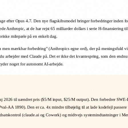
e efter Opus 4.7. Den nye flagskibsmodel bringer forbedringer inden f
nthropic, at de har rejst 65 milliarder dollars i serie H-finansiering til 
riske milepæle på en enkelt dag.
den men mærkbar forbedring" (Anthropics egne ord), der på meningsfuld v
 du arbejder med Claude på. Det er ikke det kvantespring, som den endnu
tyder noget for autonomt AI-arbejde.
aj 2026 til uændret pris ($5/M input, $25/M output). Den forbedrer SWE
l-AA 1890). Den er ca. 4x mindre tilbøjelig til at lade kodefejl passer
satskontrol (claude.ai og Cowork) og midtvejs systemindtastninger i Messa