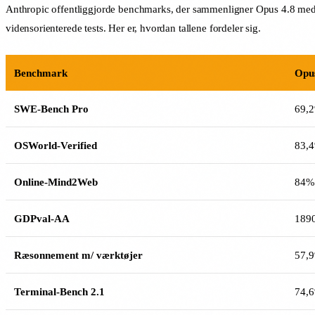
Anthropic offentliggjorde benchmarks, der sammenligner Opus 4.8 med 
vidensorienterede tests. Her er, hvordan tallene fordeler sig.
Benchmark
Opus
SWE-Bench Pro
69,
OSWorld-Verified
83,
Online-Mind2Web
84%
GDPval-AA
189
Ræsonnement m/ værktøjer
57,
Terminal-Bench 2.1
74,