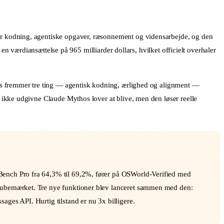
or kodning, agentiske opgaver, ræsonnement og vidensarbejde, og den
en værdiansættelse på 965 milliarder dollars, hvilket officielt overhaler
is fremmer tre ting — agentisk kodning, ærlighed og alignment —
 ikke udgivne Claude Mythos lover at blive, men den løser reelle
-Bench Pro fra 64,3% til 69,2%, fører på OSWorld-Verified med
e ubemærket. Tre nye funktioner blev lanceret sammen med den:
ges API. Hurtig tilstand er nu 3x billigere.