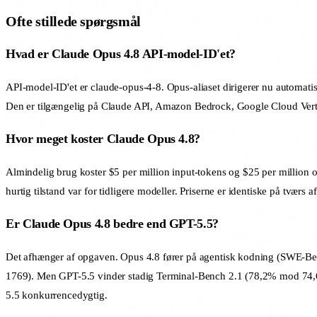
Ofte stillede spørgsmål
Hvad er Claude Opus 4.8 API-model-ID'et?
API-model-ID'et er claude-opus-4-8. Opus-aliaset dirigerer nu automatisk
Den er tilgængelig på Claude API, Amazon Bedrock, Google Cloud Vert
Hvor meget koster Claude Opus 4.8?
Almindelig brug koster $5 per million input-tokens og $25 per million o
hurtig tilstand var for tidligere modeller. Priserne er identiske på tværs 
Er Claude Opus 4.8 bedre end GPT-5.5?
Det afhænger af opgaven. Opus 4.8 fører på agentisk kodning (SWE
1769). Men GPT-5.5 vinder stadig Terminal-Bench 2.1 (78,2% mod 74,6%) 
5.5 konkurrencedygtig.