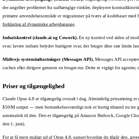
der angriber problemet fra uafhængige vinkler, deployere kontradiktoriske 
primære anvendelsesområde er migrationer på tværs af kodebaser med hun
forklaring af dynamiske arbejdsgange
.
Indsatskontrol (claude.ai og Cowork).
En ny kontrol ved siden af mode
svar; lavere indsats betyder hurtigere svar, der bruger dine rate limits l
Midtvejs systemindtastninger (Messages API).
Messages API accepterer
cachen eller dirigere gennem en bruger-tur. Dette er vigtigt for agenter, d
Priser og tilgængelighed
Claude Opus 4.8 er tilgængelig overalt i dag. Almindelig prissætning er 
$50/M output — men bemærkelsesværdigt nok er hurtig tilstand nu tre gan
automatisk til den. Den er tilgængelig på Amazon Bedrock, Google Clou
den 1. juni).
For at få mest muligt ud af Opus 4.8, uanset hvordan du tilgår den, giv