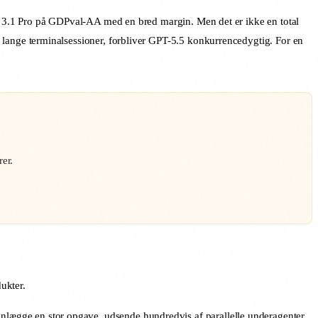
 3.1 Pro på GDPval-AA med en bred margin. Men det er ikke en total
ange terminalsessioner, forbliver GPT-5.5 konkurrencedygtig. For en
er.
ukter.
nlægge en stor opgave, udsende hundredvis af parallelle underagenter,