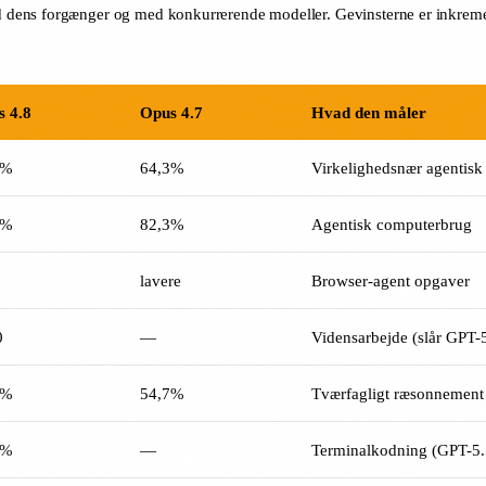
dens forgænger og med konkurrerende modeller. Gevinsterne er inkrement
 4.8
Opus 4.7
Hvad den måler
2%
64,3%
Virkelighedsnær agentisk
4%
82,3%
Agentisk computerbrug
lavere
Browser-agent opgaver
0
—
Vidensarbejde (slår GPT-
9%
54,7%
Tværfagligt ræsonnement
6%
—
Terminalkodning (GPT-5.