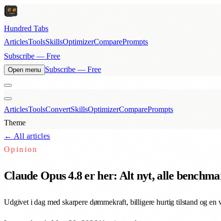
Hundred Tabs
Articles
Tools
Skills
Optimizer
Compare
Prompts
Subscribe — Free
Subscribe — Free
Open menu
Articles
Tools
Convert
Skills
Optimizer
Compare
Prompts
Theme
← All articles
Opinion
Claude Opus 4.8 er her: Alt nyt, alle benchma
Udgivet i dag med skarpere dømmekraft, billigere hurtig tilstand og e