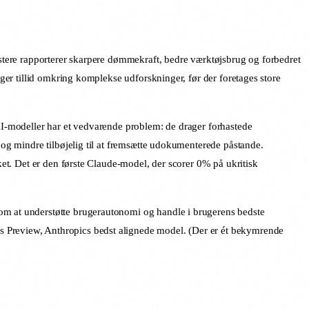
testere rapporterer skarpere dømmekraft, bedre værktøjsbrug og forbedret
gger tillid omkring komplekse udforskninger, før der foretages store
 AI-modeller har et vedvarende problem: de drager forhastede
 og mindre tilbøjelig til at fremsætte udokumenterede påstande.
ket. Det er den første Claude-model, der scorer 0% på ukritisk
som at understøtte brugerautonomi og handle i brugerens bedste
s Preview, Anthropics bedst alignede model. (Der er ét bekymrende