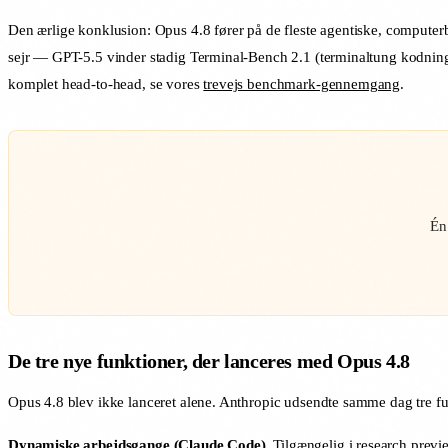
Den ærlige konklusion: Opus 4.8 fører på de fleste agentiske, comput
sejr — GPT-5.5 vinder stadig Terminal-Bench 2.1 (terminaltung kodnin
komplet head-to-head, se vores
trevejs benchmark-gennemgang
.
Én
De tre nye funktioner, der lanceres med Opus 4.8
Opus 4.8 blev ikke lanceret alene. Anthropic udsendte samme dag tre fu
Dynamiske arbejdsgange (Claude Code).
Tilgængelig i research previ