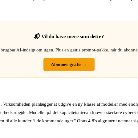
📬 Vil du have mere som dette?
 brugbar AI-indsigt om ugen. Plus en gratis prompt-pakke, når du abonner
Abonnér gratis →
ej. Virksomheden planlægger at udgive en ny klasse af modeller med endn
ikkerhedsarbejde. Modeller på det kapacitetsniveau kræver stærkere cybers
ssen til alle kunder "i de kommende uger." Opus 4.8's alignment nærmer si