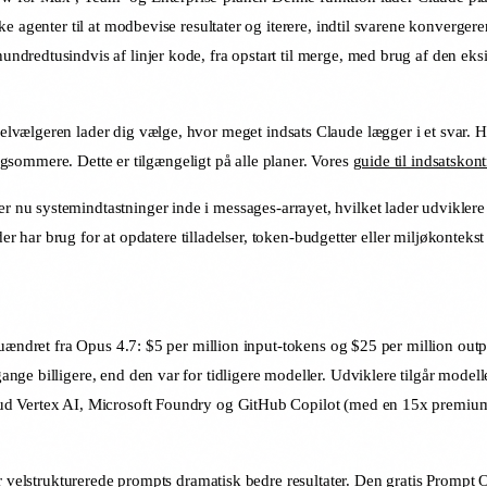
agenter til at modbevise resultater og iterere, indtil svarene konvergerer 
dredtusindvis af linjer kode, fra opstart til merge, med brug af den eksi
lvælgeren lader dig vælge, hvor meget indsats Claude lægger i et svar. H
angsommere. Dette er tilgængeligt på alle planer. Vores
guide til indsatskont
 nu systemindtastninger inde i messages-arrayet, hvilket lader udviklere
er har brug for at opdatere tilladelser, token-budgetter eller miljøkontekst 
uændret fra Opus 4.7: $5 per million input-tokens og $25 per million output
ge billigere, end den var for tidligere modeller. Udviklere tilgår model
d Vertex AI, Microsoft Foundry og GitHub Copilot (med en 15x premium-fo
er velstrukturerede prompts dramatisk bedre resultater. Den
gratis Prompt 