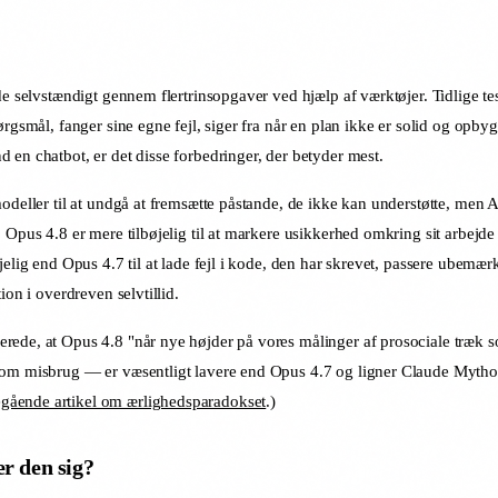
jde selvstændigt gennem flertrinsopgaver ved hjælp af værktøjer. Tidlige 
rgsmål, fanger sine egne fejl, siger fra når en plan ikke er solid og opby
 en chatbot, er det disse forbedringer, der betyder mest.
modeller til at undgå at fremsætte påstande, de ikke kan understøtte, men
 Opus 4.8 er mere tilbøjelig til at markere usikkerhed omkring sit arbejde
jelig end Opus 4.7 til at lade fejl i kode, den har skrevet, passere ubemær
ion i overdreven selvtillid.
rede, at Opus 4.8 "når nye højder på vores målinger af prosociale træk 
e om misbrug — er væsentligt lavere end Opus 4.7 og ligner Claude Mytho
gående artikel om ærlighedsparadokset
.)
r den sig?