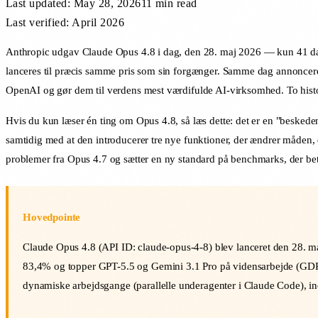
Last updated:
May 28, 2026
11 min
read
Last verified: April 2026
Anthropic udgav Claude Opus 4.8 i dag, den 28. maj 2026 — kun 41 dag
lanceres til præcis samme pris som sin forgænger. Samme dag annoncerede A
OpenAI og gør dem til verdens mest værdifulde AI-virksomhed. To histo
Hvis du kun læser én ting om Opus 4.8, så læs dette: det er en "beske
samtidig med at den introducerer tre nye funktioner, der ændrer måden,
problemer fra Opus 4.7 og sætter en ny standard på benchmarks, der be
Hovedpointe
Claude Opus 4.8 (API ID: claude-opus-4-8) blev lanceret den 28. m
83,4% og topper GPT-5.5 og Gemini 3.1 Pro på vidensarbejde (GDPva
dynamiske arbejdsgange (parallelle underagenter i Claude Code), ind