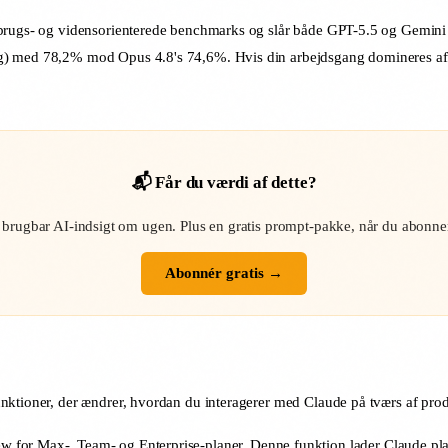
erbrugs- og vidensorienterede benchmarks og slår både GPT-5.5 og Gemini
g) med 78,2% mod Opus 4.8's 74,6%. Hvis din arbejdsgang domineres af l
📬 Får du værdi af dette?
 brugbar AI-indsigt om ugen. Plus en gratis prompt-pakke, når du abonner
Abonnér gratis →
nktioner, der ændrer, hvordan du interagerer med Claude på tværs af prod
ew for Max-, Team- og Enterprise-planer. Denne funktion lader Claude pla