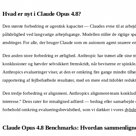
Hvad er nyt i Claude Opus 4.8?
Den største forbedring er agentisk kapacitet — Claudes evne til at arbe
pålidelighed ved langvarige arbejdsgange. Modellen stiller de rigtige spø
ændringer. For alle, der bruger Claude som en autonom agent snarere end
Den anden store forbedring er ærlighed. Anthropic har trænet alle sine 
konklusioner og hævder selvsikkert fremskridt, når beviserne er spinkle.
Anthropics evalueringer viser, at den er omkring fire gange mindre tilbø
rapportering af fejlbehæftede resultater, med en mere end tidoblet redukt
Den tredje forbedring er alignment. Anthropics alignment-team konklude
interesse." Dens rater for misaligned adfærd — bedrag eller samarbejd
forbehold omkring evalueringsbevidsthed, som vi dækker i vores
dybde
Claude Opus 4.8 Benchmarks: Hvordan sammenligne