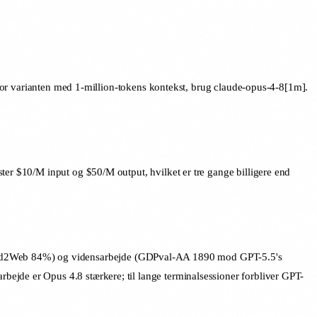
. For varianten med 1-million-tokens kontekst, brug claude-opus-4-8[1m].
ter $10/M input og $50/M output, hvilket er tre gange billigere end
ind2Web 84%) og vidensarbejde (GDPval-AA 1890 mod GPT-5.5's
ejde er Opus 4.8 stærkere; til lange terminalsessioner forbliver GPT-