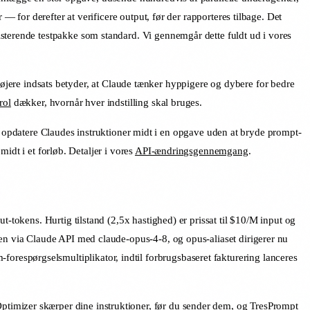
— for derefter at verificere output, før der rapporteres tilbage. Det
sterende testpakke som standard. Vi gennemgår dette fuldt ud i vores
øjere indsats betyder, at Claude tænker hyppigere og dybere for bedre
rol
dækker, hvornår hver indstilling skal bruges.
 opdatere Claudes instruktioner midt i en opgave uden at bryde prompt-
midt i et forløb. Detaljer i vores
API-ændringsgennemgang
.
-tokens. Hurtig tilstand (2,5x hastighed) er prissat til $10/M input og
len via Claude API med claude-opus-4-8, og opus-aliaset dirigerer nu
respørgselsmultiplikator, indtil forbrugsbaseret fakturering lanceres
Optimizer
skærper dine instruktioner, før du sender dem, og
TresPrompt