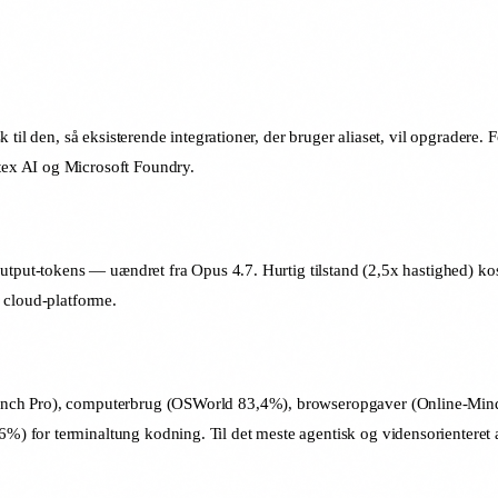
 til den, så eksisterende integrationer, der bruger aliaset, vil opgradere
ex AI og Microsoft Foundry.
utput-tokens — uændret fra Opus 4.7. Hurtig tilstand (2,5x hastighed) kos
af cloud-platforme.
-Bench Pro), computerbrug (OSWorld 83,4%), browseropgaver (Online-M
for terminaltung kodning. Til det meste agentisk og vidensorienteret arb