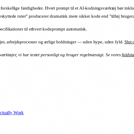
 to forskellige færdigheder. Hvert prompt til et AI-kodningsværktøj bør in
kyttede ruter" producerer dramatisk mere sikker kode end "tilføj brugera
ecifikationer til ethvert kodeprompt automatisk.
er, arbejdsprocesser og ærlige holdninger — uden hype, uden fyld.
Slut 
 værktøjer, vi har testet personligt og bruger regelmæssigt. Se vores
fuldst
ctually Work