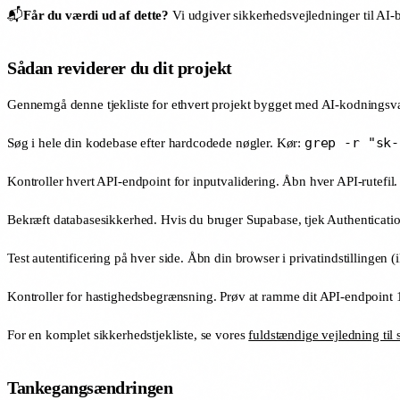
📬
Får du værdi ud af dette?
Vi udgiver sikkerhedsvejledninger til AI-
Sådan reviderer du dit projekt
Gennemgå denne tjekliste for ethvert projekt bygget med AI-kodningsvæ
grep -r "sk-
Søg i hele din kodebase efter hardcodede nøgler. Kør:
Kontroller hvert API-endpoint for inputvalidering. Åbn hver API-rutefil
Bekræft databasesikkerhed. Hvis du bruger Supabase, tjek Authenticatio
Test autentificering på hver side. Åbn din browser i privatindstillingen (
Kontroller for hastighedsbegrænsning. Prøv at ramme dit API-endpoint 1
For en komplet sikkerhedstjekliste, se vores
fuldstændige vejledning til
Tankegangsændringen