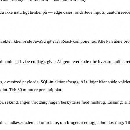
du ikke naturligt tænker på — edge cases, ondartede inputs, uautoriserede 
irekte i klient-side JavaScript eller React-komponenter. Alle kan åbne bro
mindeligt i vibe coding), giver AI-genereret kode ofte hver autentificer
s, oversized payloads, SQL-injektionsforsøg. AI tilføjer klient-side vali
oint. Tid: 30 minutter per endpoint.
r. sekund. Ingen throttling, ingen beskyttelse mod misbrug. Løsning: Til
s indlæses uden at kontrollere, om brugeren er logget ind. Løsning: Tilføj