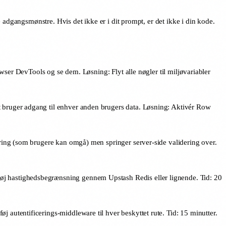
adgangsmønstre. Hvis det ikke er i dit prompt, er det ikke i din kode.
wser DevTools og se dem. Løsning: Flyt alle nøgler til miljøvariabler
et bruger adgang til enhver anden brugers data. Løsning: Aktivér Row
dering (som brugere kan omgå) men springer server-side validering over.
føj hastighedsbegrænsning gennem Upstash Redis eller lignende. Tid: 20
 autentificerings-middleware til hver beskyttet rute. Tid: 15 minutter.