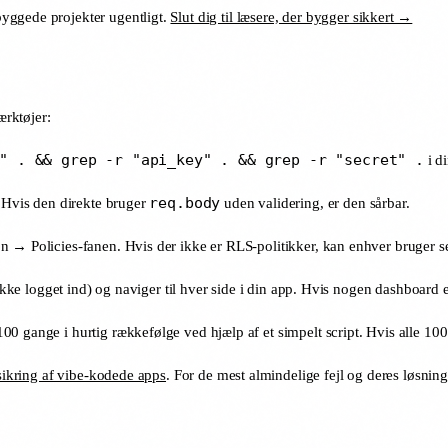
byggede projekter ugentligt.
Slut dig til læsere, der bygger sikkert →
rktøjer:
" . && grep -r "api_key" . && grep -r "secret" .
i di
req.body
. Hvis den direkte bruger
uden validering, er den sårbar.
n → Policies-fanen. Hvis der ikke er RLS-politikker, kan enhver bruger s
ikke logget ind) og naviger til hver side i din app. Hvis nogen dashboard e
00 gange i hurtig rækkefølge ved hjælp af et simpelt script. Hvis alle 1
 sikring af vibe-kodede apps
. For de mest almindelige fejl og deres løsning