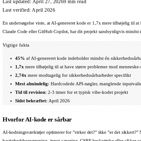
Last updated:
April 27, 2026
9 min
read
Last verified: April 2026
En undersøgelse viste, at AI-genereret kode er 1,7x mere tilbøjelig ti
Claude Code eller GitHub Copilot, har dit projekt sandsynligvis mindst 
Vigtige fakta
45%
af AI-genereret kode indeholder mindst én sikkerhedssårb
1,7x
mere tilbøjelig til at have større problemer mod menneske
2,74x
mere modtagelig for sikkerhedssårbarheder specifikt
Mest almindelig:
Hardcodede API-nøgler, manglende inputvalid
Tid til revision:
2-3 timer for et typisk vibe-kodet projekt
Sidst bekræftet:
April 2026
Hvorfor AI-kode er sårbar
AI-kodningsværktøjer optimerer for "virker det?" ikke "er det sikkert?" N
hastighedsbegrænsning, input-sanering, CSRF-beskyttelse eller sikker se