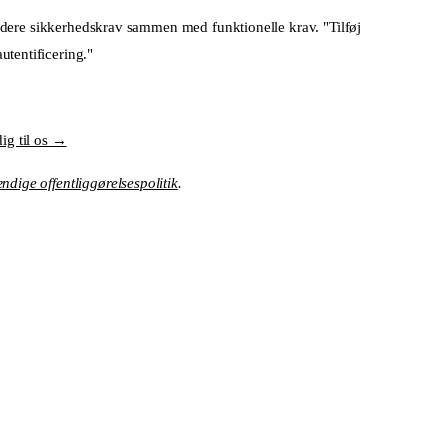
kludere sikkerhedskrav sammen med funktionelle krav. "Tilføj
utentificering."
dig til os →
ændige offentliggørelsespolitik
.