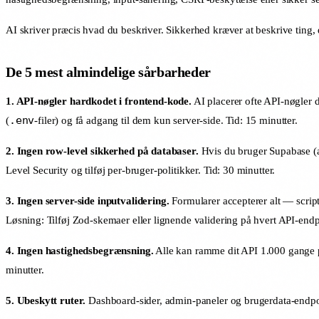
AI skriver præcis hvad du beskriver. Sikkerhed kræver at beskrive ting, 
De 5 mest almindelige sårbarheder
1. API-nøgler hardkodet i frontend-kode.
AI placerer ofte API-nøgler d
.env
(
-filer) og få adgang til dem kun server-side. Tid: 15 minutter.
2. Ingen row-level sikkerhed på databaser.
Hvis du bruger Supabase (al
Level Security og tilføj per-bruger-politikker. Tid: 30 minutter.
3. Ingen server-side inputvalidering.
Formularer accepterer alt — script
Løsning: Tilføj Zod-skemaer eller lignende validering på hvert API-endp
4. Ingen hastighedsbegrænsning.
Alle kan ramme dit API 1.000 gange p
minutter.
5. Ubeskytt ruter.
Dashboard-sider, admin-paneler og brugerdata-endpoint