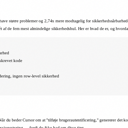
l at have større problemer og 2,74x mere modtagelig for sikkerhedssårbar
ét af de fem mest almindelige sikkerhedshul. Her er hvad de er, og hvord
arhed
-skrevet kode
ering, ingen row-level sikkerhed
år du beder Cursor om at "tilføje brugerautentificering," genererer det kod
ssionsstyring — fordi du ikke bad om disse ting.