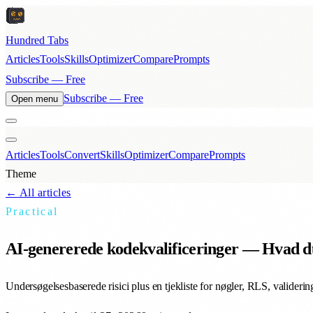
Hundred Tabs
Articles
Tools
Skills
Optimizer
Compare
Prompts
Subscribe — Free
Subscribe — Free
Open menu
Articles
Tools
Convert
Skills
Optimizer
Compare
Prompts
Theme
← All articles
Practical
AI-genererede kodekvalificeringer — Hvad du
Undersøgelsesbaserede risici plus en tjekliste for nøgler, RLS, valideri