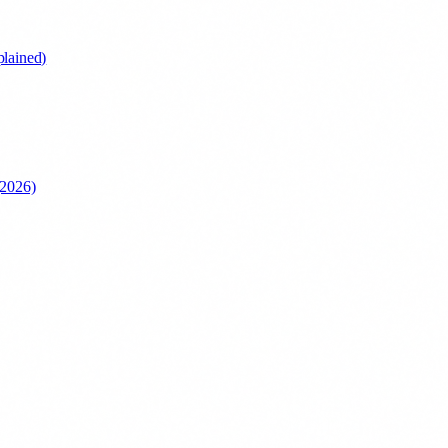
lained)
(2026)