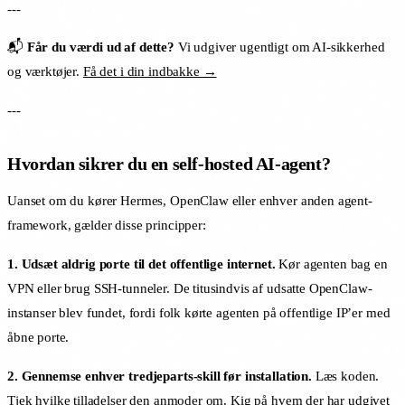
---
📬
Får du værdi ud af dette?
Vi udgiver ugentligt om AI-sikkerhed
og værktøjer.
Få det i din indbakke →
---
Hvordan sikrer du en self-hosted AI-agent?
Uanset om du kører Hermes, OpenClaw eller enhver anden agent-
framework, gælder disse principper:
1. Udsæt aldrig porte til det offentlige internet.
Kør agenten bag en
VPN eller brug SSH-tunneler. De titusindvis af udsatte OpenClaw-
instanser blev fundet, fordi folk kørte agenten på offentlige IP’er med
åbne porte.
2. Gennemse enhver tredjeparts-skill før installation.
Læs koden.
Tjek hvilke tilladelser den anmoder om. Kig på hvem der har udgivet