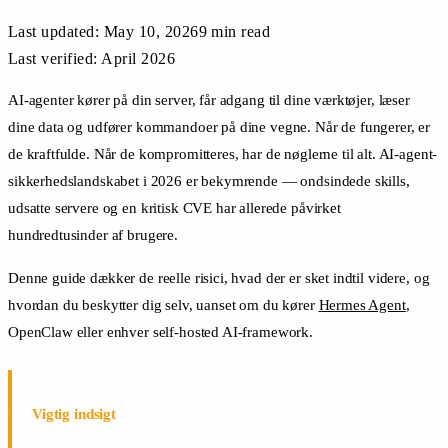
Last updated:
May 10, 2026
9 min
read
Last verified: April 2026
AI-agenter kører på din server, får adgang til dine værktøjer, læser
dine data og udfører kommandoer på dine vegne. Når de fungerer, er
de kraftfulde. Når de kompromitteres, har de nøglerne til alt. AI-agent-
sikkerhedslandskabet i 2026 er bekymrende — ondsindede skills,
udsatte servere og en kritisk CVE har allerede påvirket
hundredtusinder af brugere.
Denne guide dækker de reelle risici, hvad der er sket indtil videre, og
hvordan du beskytter dig selv, uanset om du kører
Hermes Agent
,
OpenClaw eller enhver self-hosted AI-framework.
Vigtig indsigt