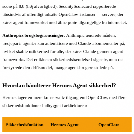
score på 8,8 (høj alvorlighed). SecurityScorecard rapporterede
titusindvis af offentligt udsatte OpenClaw-instanser — servere, der
kører agent-frameworket med åbne porte tilgængelige fra internettet.
Anthropics brugsbegrænsninger:
Anthropic ændrede måden,
tredjeparts-agenter kan autentificere med Claude-abonnementer på,
hvilket skabte usikkerhed for alle, der kører Claude gennem agent-
frameworks. Det er ikke en sikkerhedshændelse i sig selv, men det
forstyrrede den driftsmodel, mange agent-brugere stolede på.
Hvordan håndterer Hermes Agent sikkerhed?
Hermes tager en mere konservativ tilgang end OpenClaw, med flere
sikkerhedsfunktioner indbygget i arkitekturen:
Sikkerhedsfunktion
Hermes Agent
OpenClaw