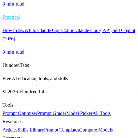
8 min
read
Practical
How to Switch to Claude Opus 4.8 in Claude Code, API, and Copilot
(2026)
8 min
read
HundredTabs
Free AI education, tools, and skills
© 2026 HundredTabs
Tools
Prompt Optimizer
Prompt Grader
Model Picker
All Tools
Resources
Articles
Skills Library
Prompt Templates
Compare Models