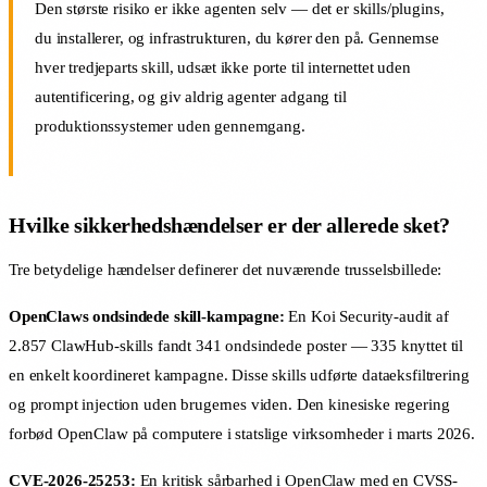
Den største risiko er ikke agenten selv — det er skills/plugins,
du installerer, og infrastrukturen, du kører den på. Gennemse
hver tredjeparts skill, udsæt ikke porte til internettet uden
autentificering, og giv aldrig agenter adgang til
produktionssystemer uden gennemgang.
Hvilke sikkerhedshændelser er der allerede sket?
Tre betydelige hændelser definerer det nuværende trusselsbillede:
OpenClaws ondsindede skill-kampagne:
En Koi Security-audit af
2.857 ClawHub-skills fandt 341 ondsindede poster — 335 knyttet til
en enkelt koordineret kampagne. Disse skills udførte dataeksfiltrering
og prompt injection uden brugernes viden. Den kinesiske regering
forbød OpenClaw på computere i statslige virksomheder i marts 2026.
CVE-2026-25253:
En kritisk sårbarhed i OpenClaw med en CVSS-