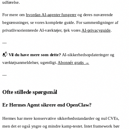
udførelse.
For mere om
hvordan AI-agenter fungerer
og deres nuværende
begrænsninger, se vores komplette guide. For sammenligninger af
privatlivsorienterede AI-værktøjer, tjek vores
AI-privacyguide
.
---
📬
Vil du have mere som dette?
AI-sikkerhedsopdateringer og
værktøjsanmeldelser, ugentligt.
Abonnér gratis →
---
Ofte stillede spørgsmål
Er Hermes Agent sikrere end OpenClaw?
Hermes har mere konservative sikkerhedsstandarder og nul CVEs,
men det er også yngre og mindre kamp-testet. Intet framework bør