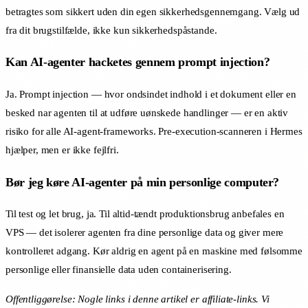
betragtes som sikkert uden din egen sikkerhedsgennemgang. Vælg ud
fra dit brugstilfælde, ikke kun sikkerhedspåstande.
Kan AI-agenter hacketes gennem prompt injection?
Ja. Prompt injection — hvor ondsindet indhold i et dokument eller en
besked nar agenten til at udføre uønskede handlinger — er en aktiv
risiko for alle AI-agent-frameworks. Pre-execution-scanneren i Hermes
hjælper, men er ikke fejlfri.
Bør jeg køre AI-agenter på min personlige computer?
Til test og let brug, ja. Til altid-tændt produktionsbrug anbefales en
VPS — det isolerer agenten fra dine personlige data og giver mere
kontrolleret adgang. Kør aldrig en agent på en maskine med følsomme
personlige eller finansielle data uden containerisering.
Offentliggørelse: Nogle links i denne artikel er affiliate-links. Vi