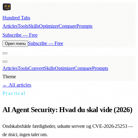
Hundred Tabs
Articles
Tools
Skills
Optimizer
Compare
Prompts
Subscribe — Free
Subscribe — Free
Open menu
Articles
Tools
Convert
Skills
Optimizer
Compare
Prompts
Theme
← All articles
Practical
AI Agent Security: Hvad du skal vide (2026)
Ondskabsfulde færdigheder, udsatte servere og CVE-2026-25253 —
de risici, ingen taler om.