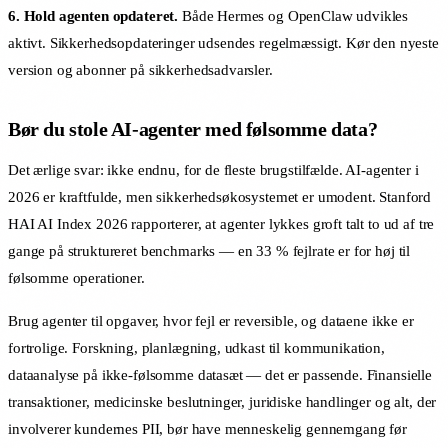
6. Hold agenten opdateret.
Både Hermes og OpenClaw udvikles
aktivt. Sikkerhedsopdateringer udsendes regelmæssigt. Kør den nyeste
version og abonner på sikkerhedsadvarsler.
Bør du stole AI-agenter med følsomme data?
Det ærlige svar: ikke endnu, for de fleste brugstilfælde. AI-agenter i
2026 er kraftfulde, men sikkerhedsøkosystemet er umodent. Stanford
HAI AI Index 2026 rapporterer, at agenter lykkes groft talt to ud af tre
gange på struktureret benchmarks — en 33 % fejlrate er for høj til
følsomme operationer.
Brug agenter til opgaver, hvor fejl er reversible, og dataene ikke er
fortrolige. Forskning, planlægning, udkast til kommunikation,
dataanalyse på ikke-følsomme datasæt — det er passende. Finansielle
transaktioner, medicinske beslutninger, juridiske handlinger og alt, der
involverer kundernes PII, bør have menneskelig gennemgang før