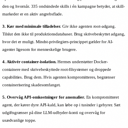
den og hvornår. 335 ondsindede skills i én kampagne betyder, at skill-
markeder er en aktiv angrebsflade.
3. Kør med minimale tilladelser.
Giv ikke agenten root-adgang.
Tilslut den ikke til produktionsdatabaser. Brug skrivebeskyttet adgang,
hvor det er muligt. Mindst-privilegiers-princippet gælder for AI-
agenter ligesom for menneskelige brugere.
4. Aktivér container-isolation.
Hermes understøtter Docker-
containere med skrivebeskyttede root-filsystemer og droppede
capabilities. Brug dem. Hvis agenten kompromitteres, begrænser
containerisering skadesomfanget.
5. Overvåg API-omkostninger for anomalier.
En kompromitteret
agent, der kører dyre API-kald, kan løbe op i tusinder i gebyrer. Sæt
udgiftsgrænser på dine LLM-udbyder-konti og overvåg for
usædvanlige toppe.